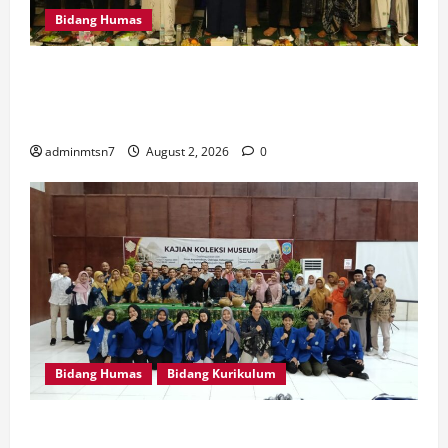
Bidang Humas
MTsN 7 Nganjuk Hadiri Istighatsah dan Tabligh Akbar
Bersama Menteri Agama RI di Masjid Al Akbar
Surabaya
adminmtsn7
August 2, 2026
0
Bidang Humas
Bidang Kurikulum
Perdalam Sejarah Nganjuk “Tanah Kemenangan”, Tiga