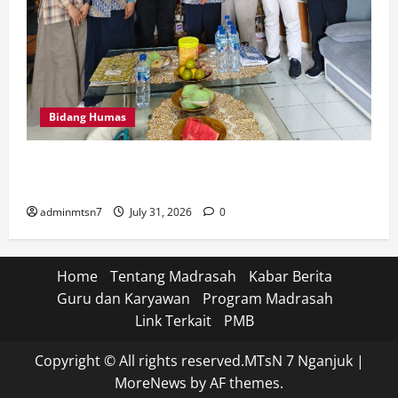
Bidang Humas
Perkuat Tata Kelola Keuangan, MTsN 7 Nganjuk Ikuti
Monitoring dan Quality Assurance KPPN Kediri
adminmtsn7
July 31, 2026
0
Home
Tentang Madrasah
Kabar Berita
Guru dan Karyawan
Program Madrasah
Link Terkait
PMB
Copyright © All rights reserved.MTsN 7 Nganjuk
|
MoreNews
by AF themes.