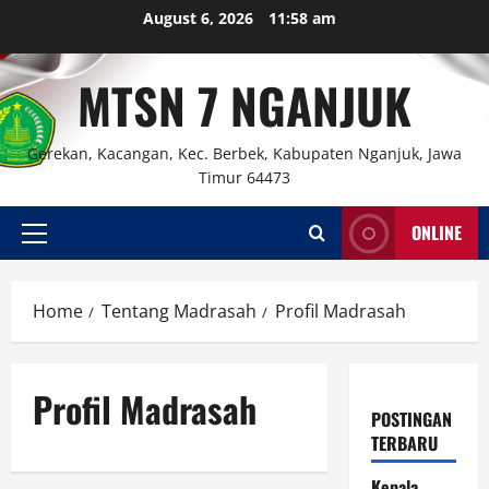
Skip
August 6, 2026
11:58 am
to
content
MTSN 7 NGANJUK
Gerekan, Kacangan, Kec. Berbek, Kabupaten Nganjuk, Jawa
Timur 64473
ONLINE
Primary
Menu
Home
Tentang Madrasah
Profil Madrasah
Profil Madrasah
POSTINGAN
TERBARU
Kepala