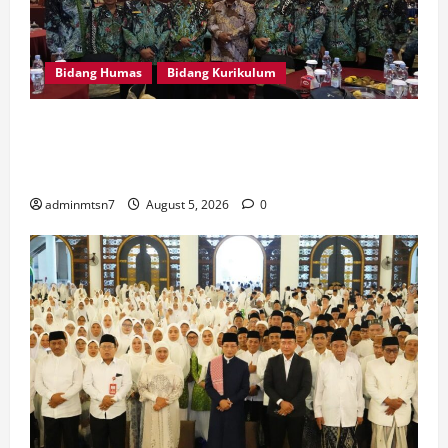
Bidang Humas
Bidang Kurikulum
Kepala MTsN 7 Nganjuk Ikuti Rakor dan Evaluasi
KKM MTsN se-Jawa Timur, Perkuat Komitmen
Membangun Madrasah Berkualitas
adminmtsn7
August 5, 2026
0