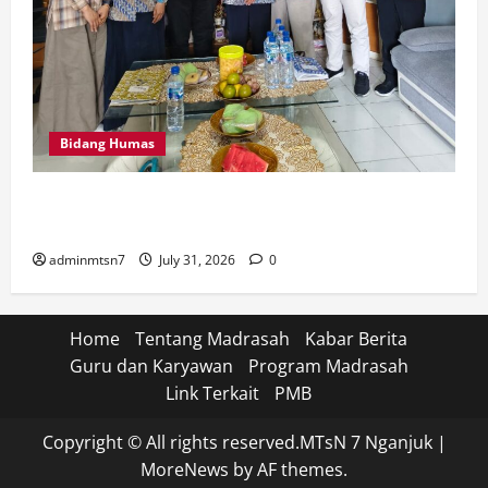
Bidang Humas
Perkuat Tata Kelola Keuangan, MTsN 7 Nganjuk Ikuti
Monitoring dan Quality Assurance KPPN Kediri
adminmtsn7
July 31, 2026
0
Home
Tentang Madrasah
Kabar Berita
Guru dan Karyawan
Program Madrasah
Link Terkait
PMB
Copyright © All rights reserved.MTsN 7 Nganjuk
|
MoreNews
by AF themes.