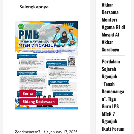
Akbar
Read
Selengkapnya
more
Bersama
about
Menteri
TIME
SCHEDULE
Agama RI di
PENERIMAAN
MURID
Masjid Al
BARU
MTs
Akbar
N
7
Surabaya
NGANJUK
TP.
Perdalam
2026-
2027
Sejarah
Nganjuk
“Tanah
Kemenanga
Berita
n”, Tiga
Bidang Kesiswaan
Guru IPS
MTsN 7
PENERIMAAN MURID BARU MTs
Nganjuk
N 7 NGANJUK TP. 2026-2027
Ikuti Forum
adminmtsn7
January 17, 2026