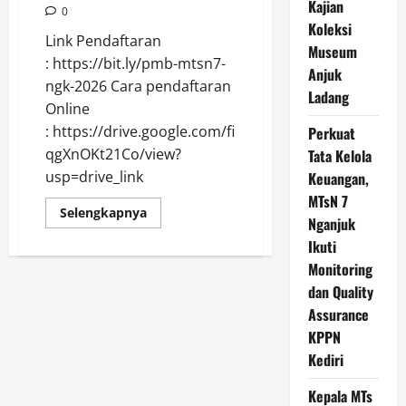
Kajian
0
Koleksi
Link Pendaftaran
Museum
: https://bit.ly/pmb-mtsn7-
Anjuk
ngk-2026 Cara pendaftaran
Ladang
Online
: https://drive.google.com/file/d/1A2GBqn2Ntdy3xa
Perkuat
qgXnOKt21Co/view?
Tata Kelola
usp=drive_link
Keuangan,
MTsN 7
Read
Selengkapnya
Nganjuk
more
about
Ikuti
PENERIMAAN
MURID
Monitoring
BARU
MTs
dan Quality
N
Assurance
7
NGANJUK
KPPN
TP.
2026-
Kediri
2027
Kepala MTs