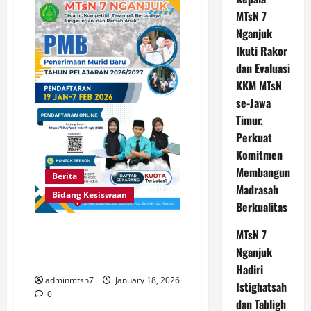
MTsN 7
Nganjuk
Ikuti Rakor
dan Evaluasi
KKM MTsN
se-Jawa
Timur,
Perkuat
Komitmen
Membangun
Berita
Madrasah
Bidang Kesiswaan
Berkualitas
TIME SCHEDULE PENERIMAAN
MTsN 7
MURID BARU MTs N 7 NGANJUK
Nganjuk
TP. 2026-2027
Hadiri
adminmtsn7
January 18, 2026
Istighatsah
0
dan Tabligh