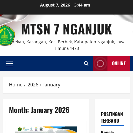
Skip
August 7, 2026
3:44 am
to
content
MTSN 7 NGANJUK
Gerekan, Kacangan, Kec. Berbek, Kabupaten Nganjuk, Jawa
Timur 64473
ONLINE
Primary
Menu
Home
2026
January
Month:
January 2026
POSTINGAN
TERBARU
Kepala