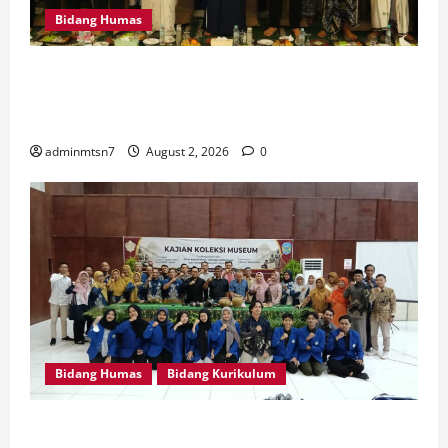
Bidang Humas
MTsN 7 Nganjuk Hadiri Istighatsah dan Tabligh Akbar
Bersama Menteri Agama RI di Masjid Al Akbar
Surabaya
adminmtsn7
August 2, 2026
0
Bidang Humas
Bidang Kurikulum
Perdalam Sejarah Nganjuk “Tanah Kemenangan”, Tiga