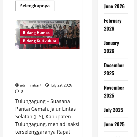
June 2026
Read
Selengkapnya
more
about
Perkuat
February
Tata
Kelola
2026
Keuangan,
Bidang Humas
MTsN
7
Bidang Kurikulum
January
Nganjuk
Ikuti
2026
Monitoring
Kepala MTs Negeri se-Wilayah
dan
Quality
Kerja Kediri Gelar Rapat
December
Assurance
KPPN
Koordinasi dan Evaluasi di
2025
Kediri
Pantai Gemah Tulungagung
adminmtsn7
July 29, 2026
November
0
2025
Tulungagung – Suasana
Pantai Gemah, Jalur Lintas
July 2025
Selatan (JLS), Kabupaten
June 2025
Tulungagung, menjadi saksi
terselenggaranya Rapat