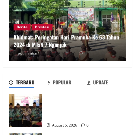
Berita
Prestasi
Khidmat: Peringatan Hari Pramuka Ke 63 Tahun
2024 di MTsN 7 Nganjuk
adminmtsn7
August 14, 2024
0
TERBARU
POPULAR
UPDATE
Kepala MTsN 7 Nganjuk Ikuti Rakor dan
Evaluasi KKM MTsN se-Jawa Timur,
Perkuat Komitmen Membangun
Madrasah Berkualitas
August 5, 2026
0