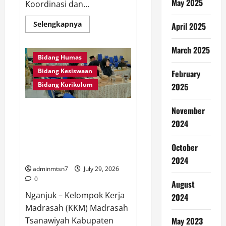
May 2025
Koordinasi dan...
Read
Selengkapnya
April 2025
more
about
Kepala
March 2025
MTs
Bidang Humas
Negeri
se-
Bidang Kesiswaan
February
Wilayah
Kerja
Bidang Kurikulum
2025
Kediri
Gelar
Rapat
Koordinasi
November
KKM MTs Kabupaten Nganjuk
dan
Matangkan Persiapan PORSENI
2024
Evaluasi
di
Kabupaten Nganjuk 2026
Pantai
Melalui Rapat Koordinasi di
Gemah
October
Tulungagung
MTsN 3 Nganjuk
2024
adminmtsn7
July 29, 2026
0
August
Nganjuk – Kelompok Kerja
2024
Madrasah (KKM) Madrasah
Tsanawiyah Kabupaten
May 2023