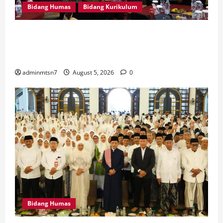
Bidang Humas
Bidang Kurikulum
Kepala MTsN 7 Nganjuk Ikuti Rakor dan Evaluasi
KKM MTsN se-Jawa Timur, Perkuat Komitmen
Membangun Madrasah Berkualitas
adminmtsn7
August 5, 2026
0
Bidang Humas