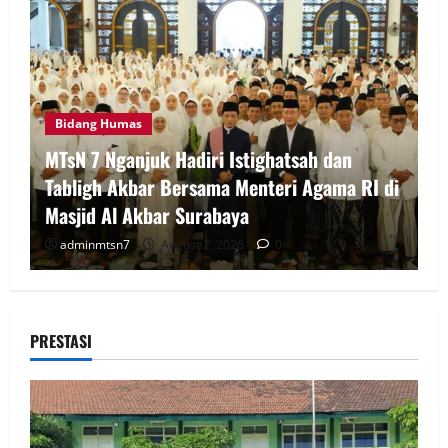
Bidang Humas
MTsN 7 Nganjuk Hadiri Istighatsah dan
Tabligh Akbar Bersama Menteri Agama RI di
Masjid Al Akbar Surabaya
adminmtsn7
August 2, 2026
0
PRESTASI