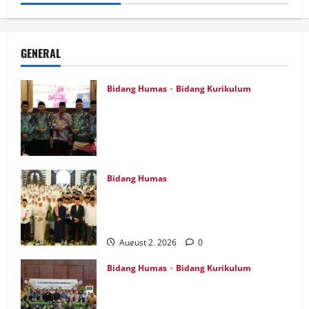
GENERAL
Bidang Humas
Bidang Kurikulum
Kepala MTsN 7 Nganjuk Ikuti Rakor dan
Evaluasi KKM MTsN se-Jawa Timur,
Perkuat Komitmen Membangun
Madrasah Berkualitas
August 5, 2026
0
Bidang Humas
MTsN 7 Nganjuk Hadiri Istighatsah dan
Tabligh Akbar Bersama Menteri Agama
RI di Masjid Al Akbar Surabaya
August 2, 2026
0
Bidang Humas
Bidang Kurikulum
Perdalam Sejarah Nganjuk “Tanah
Kemenangan”, Tiga Guru IPS MTsN 7