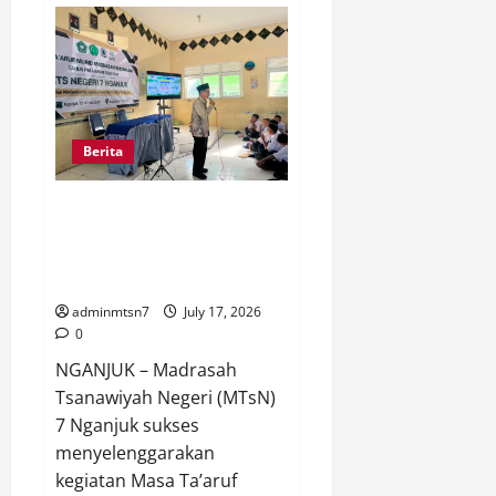
Wanita
Persatuan
MTsN
7
Nganjuk
Tanamkan
Moderasi
Beragama
Berbasis
Berita
Cinta
pada
MATAMUDA
2026,
MTsN 7 Nganjuk Sukses Gelar
Wujudkan
MATAMUDA 2026, Siapkan 285
Generasi
Madrasah
Murid Baru Berkarakter dan
yang
Humanis
Berprestasi
dan
Toleran
adminmtsn7
July 17, 2026
0
NGANJUK – Madrasah
Tsanawiyah Negeri (MTsN)
7 Nganjuk sukses
menyelenggarakan
kegiatan Masa Ta’aruf