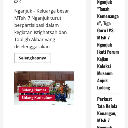
Nganjuk
0
“Tanah
Nganjuk – Keluarga besar
Kemenanga
MTsN 7 Nganjuk turut
n”, Tiga
berpartisipasi dalam
Guru IPS
kegiatan Istighatsah dan
MTsN 7
Tabligh Akbar yang
Nganjuk
diselenggarakan...
Ikuti Forum
Read
Selengkapnya
Kajian
more
Koleksi
about
MTsN
Museum
7
Nganjuk
Anjuk
Hadiri
Istighatsah
Ladang
dan
Bidang Humas
Tabligh
Akbar
Bidang Kurikulum
Perkuat
Bersama
Tata Kelola
Menteri
Agama
Perdalam Sejarah Nganjuk
Keuangan,
RI
di
“Tanah Kemenangan”, Tiga Guru
MTsN 7
Masjid
IPS MTsN 7 Nganjuk Ikuti Forum
Al
Nganjuk