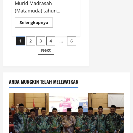
Murid Madrasah
(Matamuda) tahun...
Read
Selengkapnya
more
about
MTsN
Posts
7
1
2
3
4
…
6
Nganjuk
Sukses
Next
pagination
Gelar
MATAMUDA
2026,
Siapkan
285
Murid
Baru
Berkarakter
ANDA MUNGKIN TELAH MELEWATKAN
dan
Berprestasi