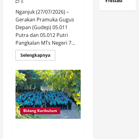
Prestasi
0
Nganjuk (27/07/2026) –
Gerakan Pramuka Gugus
Depan (Gudep) 05.011
Putra dan 05.012 Putri
Pangkalan MTs Negeri 7...
Read
Selengkapnya
more
about
Penerimaan
Tamu
Galang
Gudep
05.011
dan
05.012
MTsN
7
Nganjuk:
Bidang Kurikulum
Menanamkan
Jiwa
Pramuka
yang
Peringati Hari Anak Nasional
Berkarakter,
2026, MTsN 7 Nganjuk Teguhkan
Mandiri,
dan