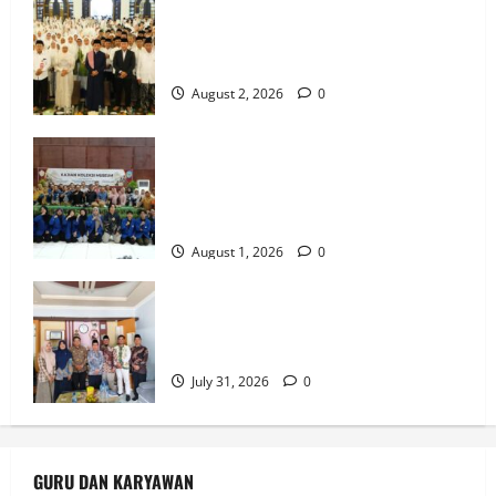
MTsN 7 Nganjuk Hadiri Istighatsah dan
Tabligh Akbar Bersama Menteri Agama
RI di Masjid Al Akbar Surabaya
August 2, 2026
0
Perdalam Sejarah Nganjuk “Tanah
Kemenangan”, Tiga Guru IPS MTsN 7
Nganjuk Ikuti Forum Kajian Koleksi
Museum Anjuk Ladang
August 1, 2026
0
Perkuat Tata Kelola Keuangan, MTsN 7
Nganjuk Ikuti Monitoring dan Quality
Assurance KPPN Kediri
July 31, 2026
0
GURU DAN KARYAWAN