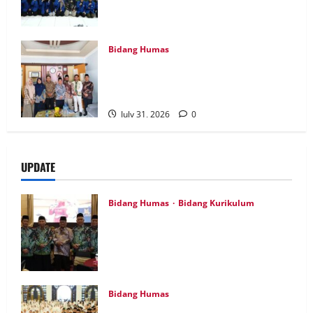
Nganjuk Ikuti Forum Kajian Koleksi
Museum Anjuk Ladang
August 1, 2026
0
Bidang Humas
Perkuat Tata Kelola Keuangan, MTsN 7
Nganjuk Ikuti Monitoring dan Quality
Assurance KPPN Kediri
July 31, 2026
0
UPDATE
Bidang Humas
Bidang Kurikulum
Kepala MTsN 7 Nganjuk Ikuti Rakor dan
Evaluasi KKM MTsN se-Jawa Timur,
Perkuat Komitmen Membangun
Madrasah Berkualitas
August 5, 2026
0
Bidang Humas
MTsN 7 Nganjuk Hadiri Istighatsah dan