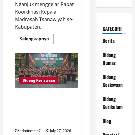
Nganjuk menggelar Rapat
Koordinasi Kepala
Madrasah Tsanawiyah se-
Kabupaten...
KATEGORI
Read
Selengkapnya
Berita
more
about
KKM
Bidang
MTs
Kabupaten
Humas
Nganjuk
Matangkan
Persiapan
Bidang
PORSENI
Kabupaten
Bidang Kesiswaan
Kesiswaan
Nganjuk
2026
Melalui
Penerimaan Tamu Galang Gudep
Rapat
Bidang
Koordinasi
05.011 dan 05.012 MTsN 7
di
Kurikulum
Nganjuk: Menanamkan Jiwa
MTsN
3
Pramuka yang Berkarakter,
Nganjuk
Blog
Mandiri, dan Berprestasi
adminmtsn7
July 27, 2026