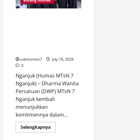
Bidang Humas
Wujudkan
Madrasah
Ramah
Anak
Dharma Wanita Persatuan MTsN
dan
7 Nganjuk Tanamkan Moderasi
Berkarakter
Beragama Berbasis Cinta pada
MATAMUDA 2026, Wujudkan
Generasi Madrasah yang
Humanis dan Toleran
adminmtsn7
July 18, 2026
0
Nganjuk (Humas MTsN 7
Nganjuk) – Dharma Wanita
Persatuan (DWP) MTsN 7
Nganjuk kembali
menunjukkan
komitmennya dalam...
Read
Selengkapnya
more
about
Dharma