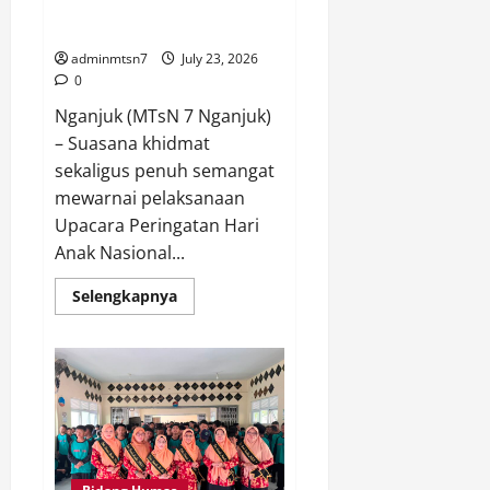
Komitmen Wujudkan Madrasah
Berprestasi
Ramah Anak dan Berkarakter
adminmtsn7
July 23, 2026
0
Nganjuk (MTsN 7 Nganjuk)
– Suasana khidmat
sekaligus penuh semangat
mewarnai pelaksanaan
Upacara Peringatan Hari
Anak Nasional...
Read
Selengkapnya
more
about
Peringati
Hari
Anak
Nasional
2026,
MTsN
7
Nganjuk
Teguhkan
Komitmen