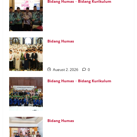
Bidang Humas
Bidang Kurikulum
Kepala MTsN 7 Nganjuk Ikuti Rakor dan
Evaluasi KKM MTsN se-Jawa Timur,
Perkuat Komitmen Membangun
Madrasah Berkualitas
August 5, 2026
0
Bidang Humas
MTsN 7 Nganjuk Hadiri Istighatsah dan
Tabligh Akbar Bersama Menteri Agama
RI di Masjid Al Akbar Surabaya
August 2, 2026
0
Bidang Humas
Bidang Kurikulum
Perdalam Sejarah Nganjuk “Tanah
Kemenangan”, Tiga Guru IPS MTsN 7
Nganjuk Ikuti Forum Kajian Koleksi
Museum Anjuk Ladang
August 1, 2026
0
Bidang Humas
Perkuat Tata Kelola Keuangan, MTsN 7
Nganjuk Ikuti Monitoring dan Quality