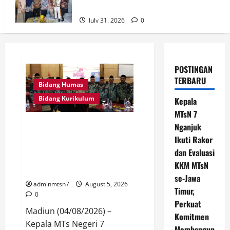
Assurance KPPN Kediri
July 31, 2026
0
POSTINGAN
TERBARU
Bidang Humas
Bidang Kurikulum
Kepala
MTsN 7
Kepala MTsN 7 Nganjuk Ikuti
Nganjuk
Rakor dan Evaluasi KKM MTsN
Ikuti Rakor
se-Jawa Timur, Perkuat
dan Evaluasi
Komitmen Membangun
KKM MTsN
Madrasah Berkualitas
se-Jawa
adminmtsn7
August 5, 2026
Timur,
0
Perkuat
Madiun (04/08/2026) –
Komitmen
Kepala MTs Negeri 7
Membangun