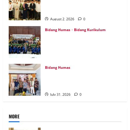
Tabligh Akbar Bersama Menteri Agama
RI di Masjid Al Akbar Surabaya
August 2, 2026
0
Bidang Humas
Bidang Kurikulum
Perdalam Sejarah Nganjuk “Tanah
Kemenangan”, Tiga Guru IPS MTsN 7
Nganjuk Ikuti Forum Kajian Koleksi
Museum Anjuk Ladang
August 1, 2026
0
Bidang Humas
Perkuat Tata Kelola Keuangan, MTsN 7
Nganjuk Ikuti Monitoring dan Quality
Assurance KPPN Kediri
July 31, 2026
0
MORE