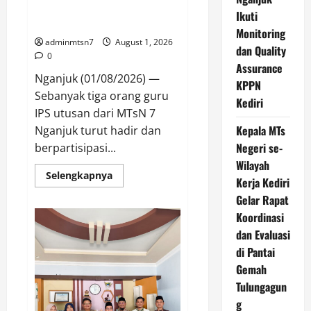
Akbar
Kajian Koleksi Museum Anjuk
Surabaya
Ikuti
Ladang
Monitoring
adminmtsn7
August 1, 2026
dan Quality
0
Assurance
Nganjuk (01/08/2026) —
KPPN
Sebanyak tiga orang guru
Kediri
IPS utusan dari MTsN 7
Kepala MTs
Nganjuk turut hadir dan
Negeri se-
berpartisipasi...
Wilayah
Read
Selengkapnya
Kerja Kediri
more
about
Gelar Rapat
Perdalam
Sejarah
Koordinasi
Nganjuk
“Tanah
dan Evaluasi
Kemenangan”,
di Pantai
Tiga
Guru
Gemah
IPS
MTsN
Tulungagun
7
Nganjuk
g
Ikuti