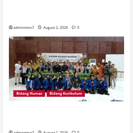
MTsN 7 Nganjuk Hadiri Istighatsah dan Tabligh Akbar
Bersama Menteri Agama RI di Masjid Al Akbar
Surabaya
adminmtsn7
August 2, 2026
0
Bidang Humas
Bidang Kurikulum
Perdalam Sejarah Nganjuk “Tanah Kemenangan”, Tiga
Guru IPS MTsN 7 Nganjuk Ikuti Forum Kajian Koleksi
Museum Anjuk Ladang
adminmtsn7
August 1, 2026
0