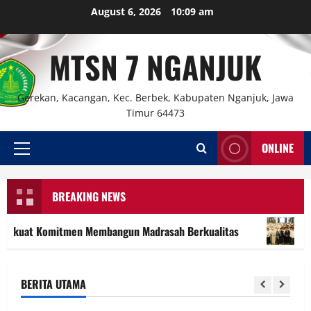
Skip
August 6, 2026
10:09 am
to
content
MTSN 7 NGANJUK
Gerekan, Kacangan, Kec. Berbek, Kabupaten Nganjuk, Jawa
Timur 64473
ONLINE
Primary
Menu
BREAKING NEWS
tmen Membangun Madrasah Berkualitas
MTsN 7 Nganjuk Ha
BERITA UTAMA