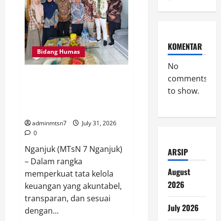
Forum
Kajian
Koleksi
Museum
Anjuk
Ladang
KOMENTAR
Bidang Humas
No
Perkuat Tata Kelola Keuangan,
comments
MTsN 7 Nganjuk Ikuti
to show.
Monitoring dan Quality
Assurance KPPN Kediri
adminmtsn7
July 31, 2026
0
Nganjuk (MTsN 7 Nganjuk)
ARSIP
– Dalam rangka
August
memperkuat tata kelola
2026
keuangan yang akuntabel,
transparan, dan sesuai
July 2026
dengan...