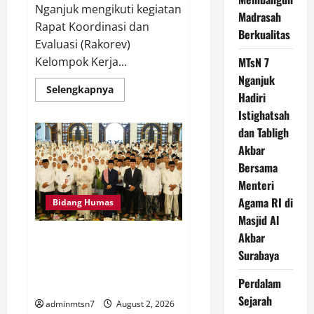
Nganjuk mengikuti kegiatan
Madrasah
Rapat Koordinasi dan
Berkualitas
Evaluasi (Rakorev)
MTsN 7
Kelompok Kerja...
Nganjuk
Read
Selengkapnya
Hadiri
more
about
Istighatsah
Kepala
MTsN
dan Tabligh
7
Nganjuk
Akbar
Ikuti
Bersama
Rakor
dan
Menteri
Evaluasi
KKM
Agama RI di
Bidang Humas
MTsN
se-
Masjid Al
Jawa
Akbar
Timur,
MTsN 7 Nganjuk Hadiri
Perkuat
Istighatsah dan Tabligh Akbar
Surabaya
Komitmen
Membangun
Bersama Menteri Agama RI di
Madrasah
Perdalam
Masjid Al Akbar Surabaya
Berkualitas
Sejarah
adminmtsn7
August 2, 2026