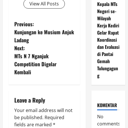
Kepala MTs
View All Posts
Negeri se-
Wilayah
P
Previous:
Kerja Kediri
Kunjungan ke Musium Anjuk
Gelar Rapat
o
Koordinasi
Ladang
s
dan Evaluasi
Next:
di Pantai
MTs N 7 Nganjuk
t
Gemah
Competition Digelar
Tulungagun
n
Kembali
g
a
v
Leave a Reply
KOMENTAR
i
Your email address will not
No
be published.
Required
g
comments
fields are marked
*