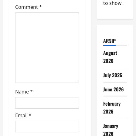
a
to show.
Comment
*
t
i
ARSIP
o
August
n
2026
July 2026
June 2026
Name
*
February
2026
Email
*
January
2026