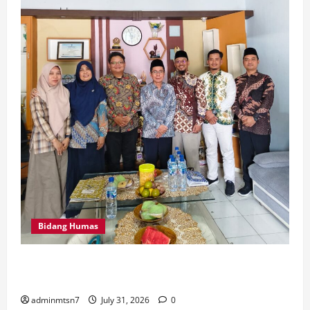
Bidang Humas
Perkuat Tata Kelola Keuangan, MTsN 7 Nganjuk Ikuti
Monitoring dan Quality Assurance KPPN Kediri
adminmtsn7
July 31, 2026
0