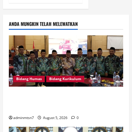
ANDA MUNGKIN TELAH MELEWATKAN
Bidang Humas
Bidang Kurikulum
Kepala MTsN 7 Nganjuk Ikuti Rakor dan Evaluasi
KKM MTsN se-Jawa Timur, Perkuat Komitmen
Membangun Madrasah Berkualitas
adminmtsn7
August 5, 2026
0