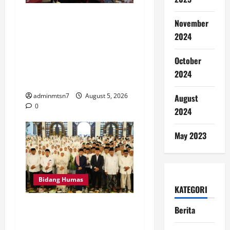
Kepala MTsN 7 Nganjuk Ikuti
November
Rakor dan Evaluasi KKM
2024
MTsN se-Jawa Timur,
Perkuat Komitmen
October
Membangun Madrasah
2024
Berkualitas
adminmtsn7
August 5, 2026
August
0
2024
May 2023
Bidang Humas
KATEGORI
MTsN 7 Nganjuk Hadiri
Berita
Istighatsah dan Tabligh