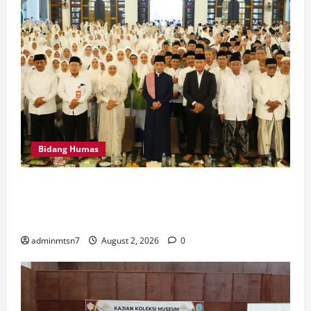
Bidang Humas
MTsN 7 Nganjuk Hadiri Istighatsah dan Tabligh Akbar
Bersama Menteri Agama RI di Masjid Al Akbar
Surabaya
adminmtsn7
August 2, 2026
0