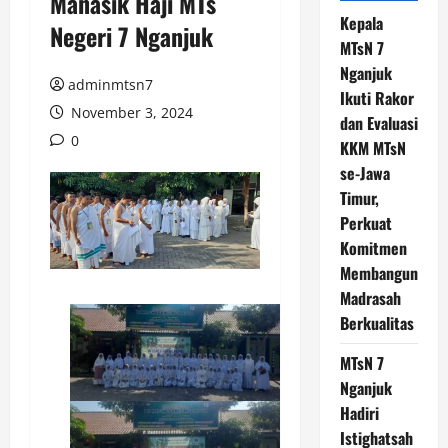
Manasik Haji MTs
Kepala
Negeri 7 Nganjuk
MTsN 7
Nganjuk
adminmtsn7
Ikuti Rakor
November 3, 2024
dan Evaluasi
0
KKM MTsN
se-Jawa
Timur,
Perkuat
Komitmen
Membangun
Madrasah
Berkualitas
MTsN 7
Nganjuk
Hadiri
Istighatsah