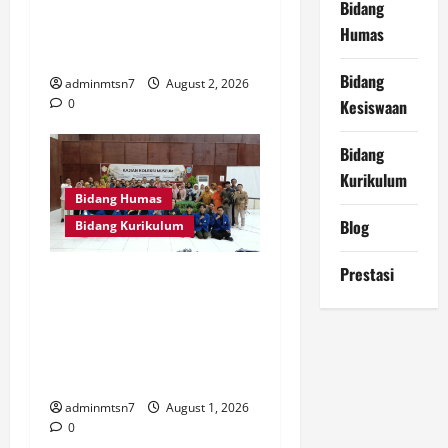
Akbar Bersama Menteri
Bidang
Agama RI di Masjid Al
Humas
Akbar Surabaya
Bidang
adminmtsn7
August 2, 2026
Kesiswaan
0
Bidang
Kurikulum
Bidang Humas
Blog
Bidang Kurikulum
Prestasi
Perdalam Sejarah Nganjuk
“Tanah Kemenangan”, Tiga
Guru IPS MTsN 7 Nganjuk
Ikuti Forum Kajian Koleksi
Museum Anjuk Ladang
adminmtsn7
August 1, 2026
0