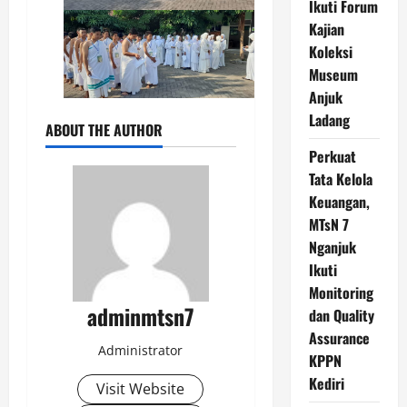
Ikuti Forum
Kajian
Koleksi
Museum
Anjuk
Ladang
ABOUT THE AUTHOR
Perkuat
Tata Kelola
Keuangan,
MTsN 7
Nganjuk
Ikuti
Monitoring
adminmtsn7
dan Quality
Assurance
Administrator
KPPN
Kediri
Visit Website