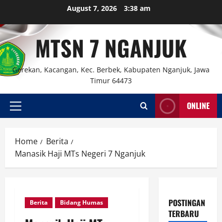
Skip
August 7, 2026
3:38 am
to
content
MTSN 7 NGANJUK
Gerekan, Kacangan, Kec. Berbek, Kabupaten Nganjuk, Jawa
Timur 64473
ONLINE
Primary
Menu
Home
Berita
Manasik Haji MTs Negeri 7 Nganjuk
POSTINGAN
Berita
Bidang Humas
TERBARU