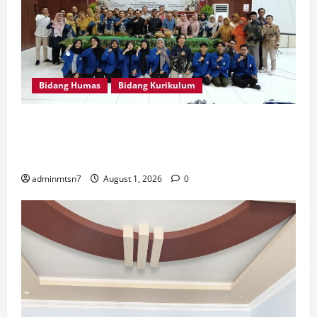
Bidang Humas
Bidang Kurikulum
Perdalam Sejarah Nganjuk “Tanah Kemenangan”, Tiga
Guru IPS MTsN 7 Nganjuk Ikuti Forum Kajian Koleksi
Museum Anjuk Ladang
adminmtsn7
August 1, 2026
0