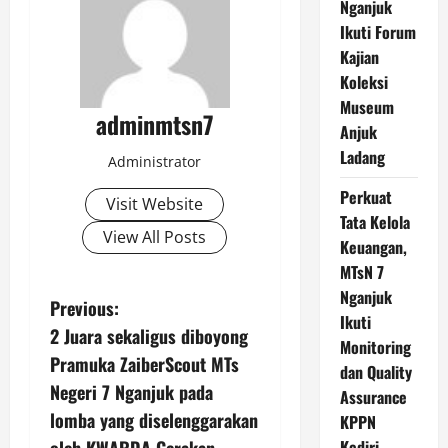
Nganjuk
Ikuti Forum
Kajian
Koleksi
Museum
adminmtsn7
Anjuk
Ladang
Administrator
Perkuat
Visit Website
Tata Kelola
View All Posts
Keuangan,
MTsN 7
Nganjuk
P
Previous:
Ikuti
2 Juara sekaligus diboyong
o
Monitoring
Pramuka ZaiberScout MTs
dan Quality
s
Negeri 7 Nganjuk pada
Assurance
lomba yang diselenggarakan
KPPN
t
Kediri