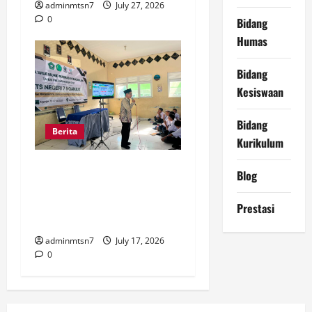
adminmtsn7
July 27, 2026
0
Bidang
Humas
Bidang
Kesiswaan
Bidang
Berita
Kurikulum
MTsN 7 Nganjuk Sukses
Blog
Gelar MATAMUDA 2026,
Siapkan 285 Murid Baru
Prestasi
Berkarakter dan Berprestasi
adminmtsn7
July 17, 2026
0