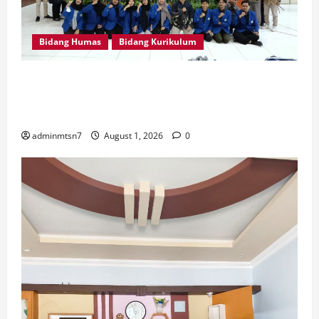
Bidang Humas
Bidang Kurikulum
Perdalam Sejarah Nganjuk “Tanah Kemenangan”, Tiga
Guru IPS MTsN 7 Nganjuk Ikuti Forum Kajian Koleksi
Museum Anjuk Ladang
adminmtsn7
August 1, 2026
0