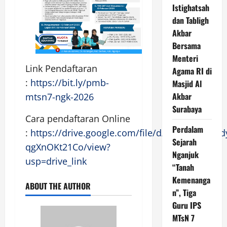
Istighatsah
dan Tabligh
Akbar
Bersama
Menteri
Link Pendaftaran
Agama RI di
:
https://bit.ly/pmb-
Masjid Al
Akbar
mtsn7-ngk-2026
Surabaya
Cara pendaftaran Online
Perdalam
:
https://drive.google.com/file/d/1A2GBqn2Nt
Sejarah
qgXnOKt21Co/view?
Nganjuk
usp=drive_link
“Tanah
Kemenanga
ABOUT THE AUTHOR
n”, Tiga
Guru IPS
MTsN 7