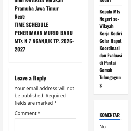
oleh KWARDA Gerakan
n
Pramuka Jawa Timur
Kepala MTs
Next:
Negeri se-
a
TIME SCHEDULE
Wilayah
v
PENERIMAAN MURID BARU
Kerja Kediri
Gelar Rapat
MTs N 7 NGANJUK TP. 2026-
i
Koordinasi
2027
dan Evaluasi
g
di Pantai
a
Gemah
Leave a Reply
Tulungagun
t
g
Your email address will not
i
be published.
Required
fields are marked
*
o
Comment
*
KOMENTAR
n
No