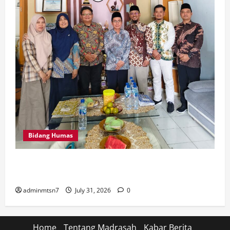
Bidang Humas
Perkuat Tata Kelola Keuangan, MTsN 7 Nganjuk Ikuti
Monitoring dan Quality Assurance KPPN Kediri
adminmtsn7
July 31, 2026
0
Home
Tentang Madrasah
Kabar Berita