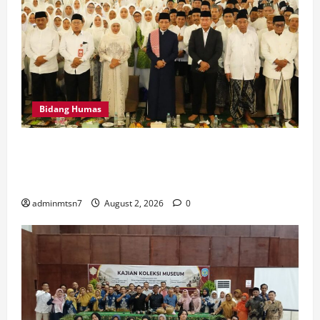
Bidang Humas
MTsN 7 Nganjuk Hadiri Istighatsah dan Tabligh Akbar
Bersama Menteri Agama RI di Masjid Al Akbar
Surabaya
adminmtsn7
August 2, 2026
0