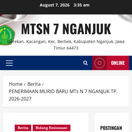
Skip
August 7, 2026
3:35 am
to
content
MTSN 7 NGANJUK
Gerekan, Kacangan, Kec. Berbek, Kabupaten Nganjuk, Jawa
Timur 64473
ONLINE
Primary
Menu
Home
Berita
PENERIMAAN MURID BARU MTs N 7 NGANJUK TP.
2026-2027
POSTINGAN
Berita
Bidang Kesiswaan