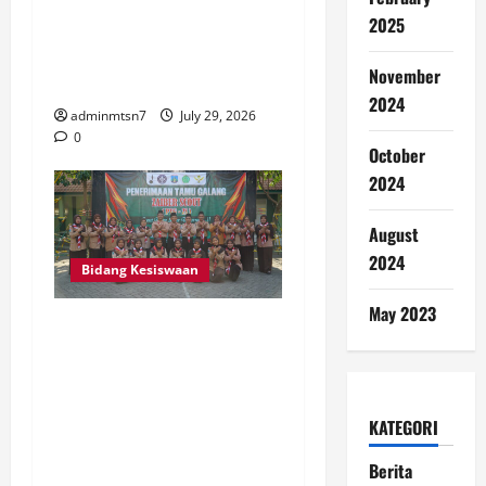
Persiapan PORSENI
2025
Kabupaten Nganjuk 2026
Melalui Rapat Koordinasi di
November
MTsN 3 Nganjuk
2024
adminmtsn7
July 29, 2026
0
October
2024
August
2024
Bidang Kesiswaan
May 2023
Penerimaan Tamu Galang
Gudep 05.011 dan 05.012
MTsN 7 Nganjuk:
Menanamkan Jiwa Pramuka
KATEGORI
yang Berkarakter, Mandiri,
dan Berprestasi
Berita