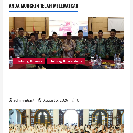
ANDA MUNGKIN TELAH MELEWATKAN
Bidang Humas
Bidang Kurikulum
Kepala MTsN 7 Nganjuk Ikuti Rakor dan Evaluasi
KKM MTsN se-Jawa Timur, Perkuat Komitmen
Membangun Madrasah Berkualitas
adminmtsn7
August 5, 2026
0