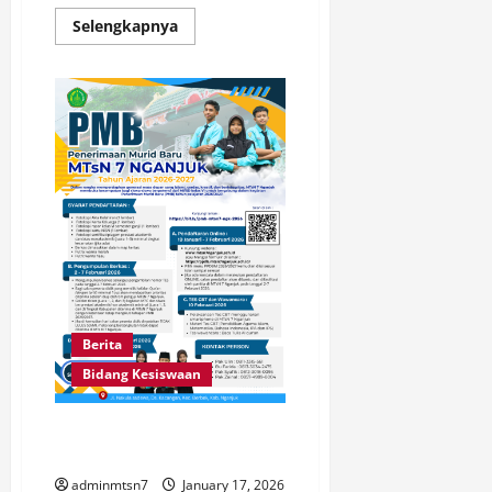
Read
Selengkapnya
more
about
TIME
SCHEDULE
PENERIMAAN
MURID
BARU
MTs
N
7
NGANJUK
TP.
2026-
2027
Berita
Bidang Kesiswaan
PENERIMAAN MURID BARU MTs
N 7 NGANJUK TP. 2026-2027
adminmtsn7
January 17, 2026