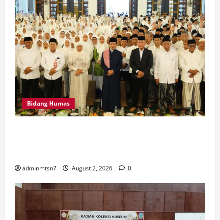
Bidang Humas
MTsN 7 Nganjuk Hadiri Istighatsah dan Tabligh Akbar
Bersama Menteri Agama RI di Masjid Al Akbar
Surabaya
adminmtsn7
August 2, 2026
0