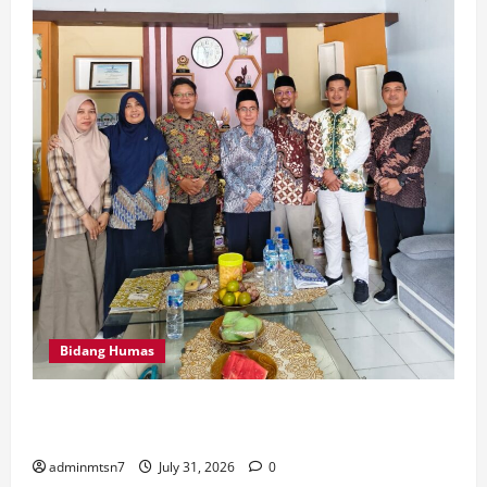
Bidang Humas
Perkuat Tata Kelola Keuangan, MTsN 7 Nganjuk Ikuti
Monitoring dan Quality Assurance KPPN Kediri
adminmtsn7
July 31, 2026
0