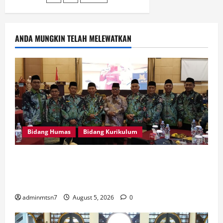
pagination
MTs
Negeri
7
Nganjuk
pada
lomba
ANDA MUNGKIN TELAH MELEWATKAN
yang
diselenggarakan
oleh
KWARDA
Gerakan
Pramuka
Jawa
Timur
Bidang Humas
Bidang Kurikulum
Kepala MTsN 7 Nganjuk Ikuti Rakor dan Evaluasi
KKM MTsN se-Jawa Timur, Perkuat Komitmen
Membangun Madrasah Berkualitas
adminmtsn7
August 5, 2026
0