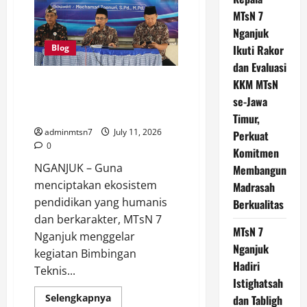
MTsN 7
Nganjuk
Blog
Ikuti Rakor
dan Evaluasi
MTs Negeri 7 Nganjuk Gelar
KKM MTsN
Bimtek Kurikulum Berbasis
se-Jawa
Cinta
Timur,
adminmtsn7
July 11, 2026
Perkuat
0
Komitmen
NGANJUK – Guna
Membangun
menciptakan ekosistem
Madrasah
pendidikan yang humanis
Berkualitas
dan berkarakter, MTsN 7
MTsN 7
Nganjuk menggelar
Nganjuk
kegiatan Bimbingan
Hadiri
Teknis...
Istighatsah
Read
Selengkapnya
dan Tabligh
more