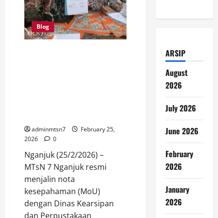
Blog
Kepala MTsN 7 Nganjuk
ARSIP
Tandatangani Nota
August
Kesepahaman (MoU) Dengan
Dinas Kearsipan dan
2026
Perpustakaan Daerah Nganjuk
Tentang Pengembangan Literasi
July 2026
dan Minat Baca
June 2026
adminmtsn7
February 25,
2026
0
February
Nganjuk (25/2/2026) –
2026
MTsN 7 Nganjuk resmi
menjalin nota
January
kesepahaman (MoU)
2026
dengan Dinas Kearsipan
dan Perpustakaan