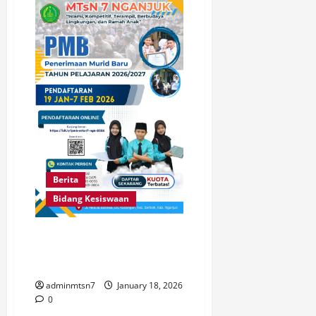
Murid
Baru
Tahun
Pelajaran
2026
–
2027
Berita
Bidang Kesiswaan
TIME SCHEDULE PENERIMAAN
MURID BARU MTs N 7 NGANJUK
TP. 2026-2027
adminmtsn7
January 18, 2026
0