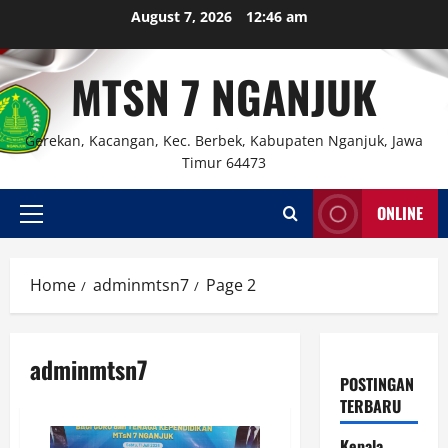
Skip
August 7, 2026
12:46 am
to
content
MTSN 7 NGANJUK
Gerekan, Kacangan, Kec. Berbek, Kabupaten Nganjuk, Jawa
Timur 64473
ONLINE
Primary
Menu
Home
adminmtsn7
Page 2
adminmtsn7
POSTINGAN
TERBARU
Kepala