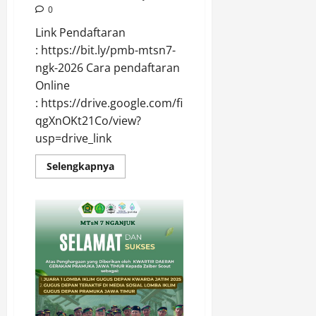
0
Link Pendaftaran
: https://bit.ly/pmb-mtsn7-
ngk-2026 Cara pendaftaran
Online
: https://drive.google.com/file/d/1A2GBqn2Ntdy3xa
qgXnOKt21Co/view?
usp=drive_link
Read
Selengkapnya
more
about
PENERIMAAN
MURID
BARU
MTs
N
7
NGANJUK
TP.
2026-
2027