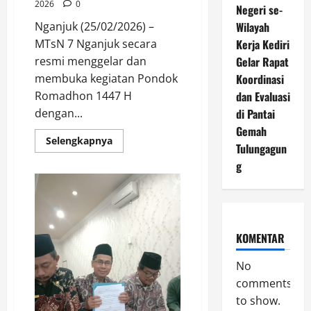
2026
0
Negeri se-
Nganjuk (25/02/2026) –
Wilayah
MTsN 7 Nganjuk secara
Kerja Kediri
resmi menggelar dan
Gelar Rapat
membuka kegiatan Pondok
Koordinasi
Romadhon 1447 H
dan Evaluasi
dengan...
di Pantai
Gemah
Read
Selengkapnya
Tulungagun
more
about
g
Semarak
Pondok
Romadhon
1447
H:
MTsN
7
KOMENTAR
Nganjuk
Teguhkan
Iman,
No
Akhlak,
dan
comments
Kepedulian
Sosial
to show.