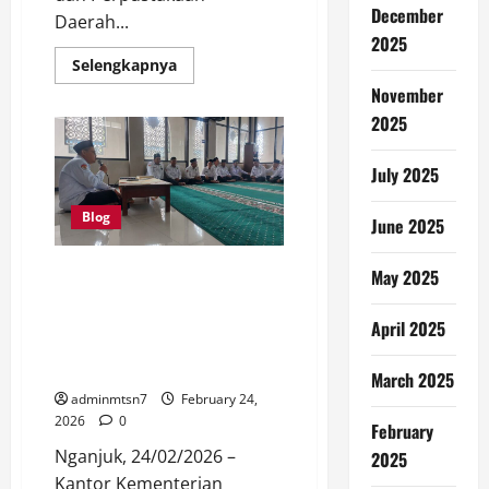
December
Daerah...
2025
Read
Selengkapnya
more
November
about
Kepala
2025
MTsN
7
Nganjuk
Tandatangani
July 2025
Nota
Kesepahaman
(MoU)
Blog
June 2025
Dengan
Dinas
Kearsipan
Pengajian Rutin Ramadhan
May 2025
dan
Perpustakaan
Kementerian Agama Kabupaten
Daerah
Nganjuk: Forum Silaturahmi,
Nganjuk
April 2025
Tentang
Sinergitas, dan Penguatan
Pengembangan
Spiritual
Literasi
March 2025
dan
adminmtsn7
February 24,
Minat
Baca
2026
0
February
Nganjuk, 24/02/2026 –
2025
Kantor Kementerian