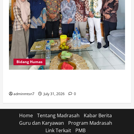
Bidang Humas
Perkuat Tata Kelola Keuangan, MTsN 7 Nganjuk Ikuti
Monitoring dan Quality Assurance KPPN Kediri
adminmtsn7
July 31, 2026
0
Home
Tentang Madrasah
Kabar Berita
Guru dan Karyawan
Program Madrasah
Link Terkait
PMB