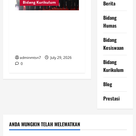
Bidang Kurikulum
Berita
Bidang
Kepala MTs Negeri se-
Humas
Wilayah Kerja Kediri Gelar
Rapat Koordinasi dan
Bidang
Evaluasi di Pantai Gemah
Kesiswaan
Tulungagung
adminmtsn7
July 29, 2026
Bidang
0
Kurikulum
Blog
Prestasi
ANDA MUNGKIN TELAH MELEWATKAN