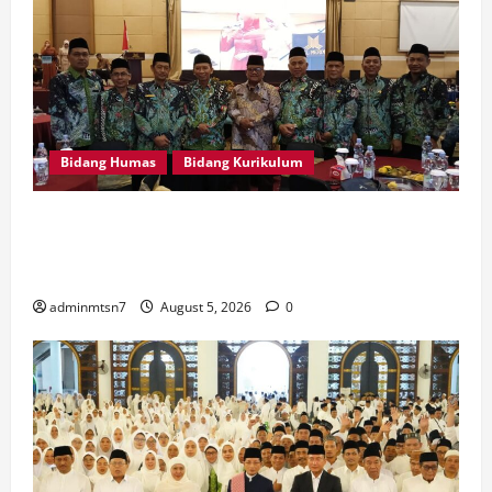
Bidang Humas
Bidang Kurikulum
Kepala MTsN 7 Nganjuk Ikuti Rakor dan Evaluasi
KKM MTsN se-Jawa Timur, Perkuat Komitmen
Membangun Madrasah Berkualitas
adminmtsn7
August 5, 2026
0