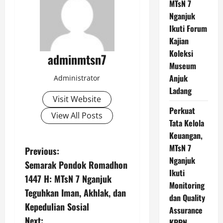
MTsN 7
Nganjuk
Ikuti Forum
Kajian
Koleksi
adminmtsn7
Museum
Anjuk
Administrator
Ladang
Visit Website
Perkuat
View All Posts
Tata Kelola
Keuangan,
MTsN 7
P
Previous:
Nganjuk
Semarak Pondok Romadhon
o
Ikuti
1447 H: MTsN 7 Nganjuk
Monitoring
s
Teguhkan Iman, Akhlak, dan
dan Quality
Kepedulian Sosial
Assurance
t
Next:
KPPN