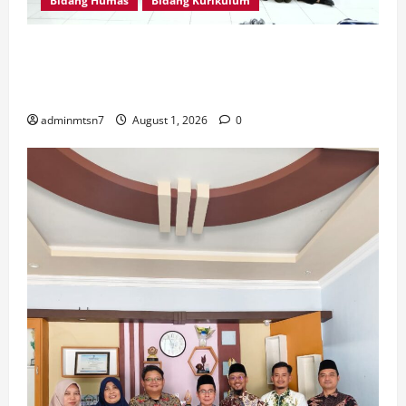
Bidang Humas
Bidang Kurikulum
Perdalam Sejarah Nganjuk “Tanah Kemenangan”, Tiga
Guru IPS MTsN 7 Nganjuk Ikuti Forum Kajian Koleksi
Museum Anjuk Ladang
adminmtsn7
August 1, 2026
0