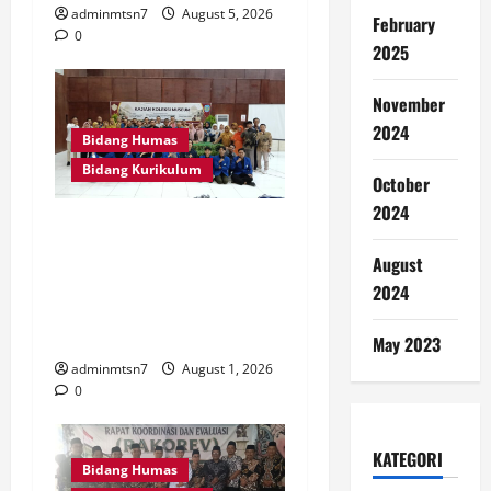
adminmtsn7
August 5, 2026
February
0
2025
November
2024
Bidang Humas
Bidang Kurikulum
October
2024
Perdalam Sejarah Nganjuk
“Tanah Kemenangan”, Tiga
August
Guru IPS MTsN 7 Nganjuk
2024
Ikuti Forum Kajian Koleksi
Museum Anjuk Ladang
May 2023
adminmtsn7
August 1, 2026
0
KATEGORI
Bidang Humas