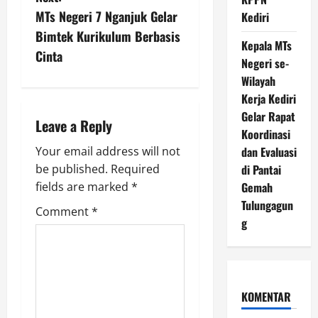
n
MTs Negeri 7 Nganjuk Gelar
Kediri
Bimtek Kurikulum Berbasis
a
Kepala MTs
Cinta
Negeri se-
v
Wilayah
Kerja Kediri
i
Gelar Rapat
Leave a Reply
g
Koordinasi
dan Evaluasi
Your email address will not
a
di Pantai
be published.
Required
Gemah
fields are marked
*
t
Tulungagun
Comment
*
i
g
o
n
KOMENTAR