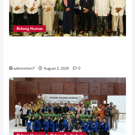
Bidang Humas
MTsN 7 Nganjuk Hadiri Istighatsah dan Tabligh Akbar
Bersama Menteri Agama RI di Masjid Al Akbar
Surabaya
adminmtsn7
August 2, 2026
0