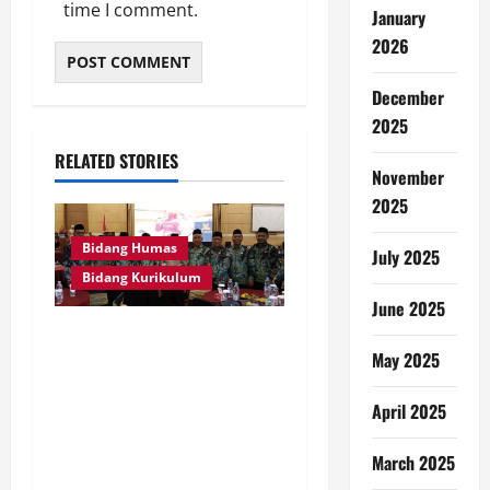
time I comment.
January
2026
December
2025
RELATED STORIES
November
2025
Bidang Humas
July 2025
Bidang Kurikulum
June 2025
Kepala MTsN 7 Nganjuk Ikuti
May 2025
Rakor dan Evaluasi KKM
MTsN se-Jawa Timur,
April 2025
Perkuat Komitmen
Membangun Madrasah
March 2025
Berkualitas