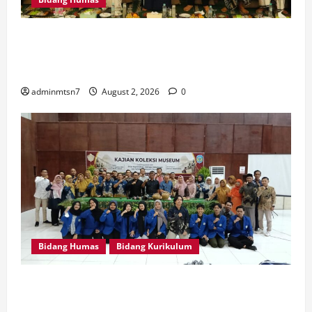
MTsN 7 Nganjuk Hadiri Istighatsah dan Tabligh Akbar
Bersama Menteri Agama RI di Masjid Al Akbar
Surabaya
adminmtsn7
August 2, 2026
0
Bidang Humas
Bidang Kurikulum
Perdalam Sejarah Nganjuk “Tanah Kemenangan”, Tiga
Guru IPS MTsN 7 Nganjuk Ikuti Forum Kajian Koleksi