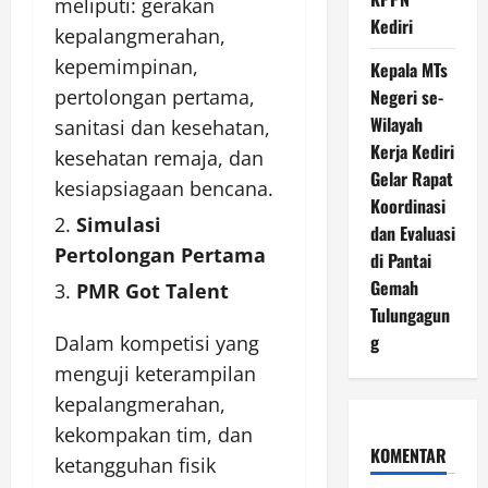
meliputi: gerakan
Kediri
kepalangmerahan,
kepemimpinan,
Kepala MTs
pertolongan pertama,
Negeri se-
Wilayah
sanitasi dan kesehatan,
Kerja Kediri
kesehatan remaja, dan
Gelar Rapat
kesiapsiagaan bencana.
Koordinasi
Simulasi
dan Evaluasi
Pertolongan Pertama
di Pantai
Gemah
PMR Got Talent
Tulungagun
g
Dalam kompetisi yang
menguji keterampilan
kepalangmerahan,
kekompakan tim, dan
KOMENTAR
ketangguhan fisik