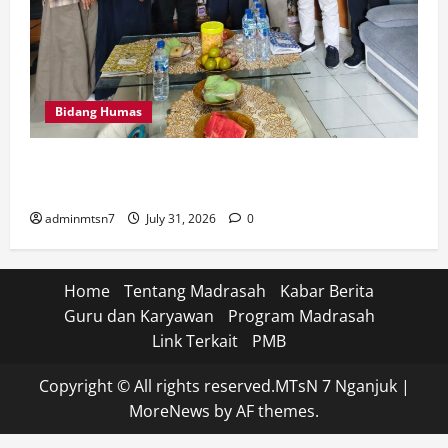
Bidang Humas
Perkuat Tata Kelola Keuangan, MTsN 7 Nganjuk Ikuti
Monitoring dan Quality Assurance KPPN Kediri
adminmtsn7
July 31, 2026
0
Home
Tentang Madrasah
Kabar Berita
Guru dan Karyawan
Program Madrasah
Link Terkait
PMB
Copyright © All rights reserved.MTsN 7 Nganjuk
|
MoreNews
by AF themes.