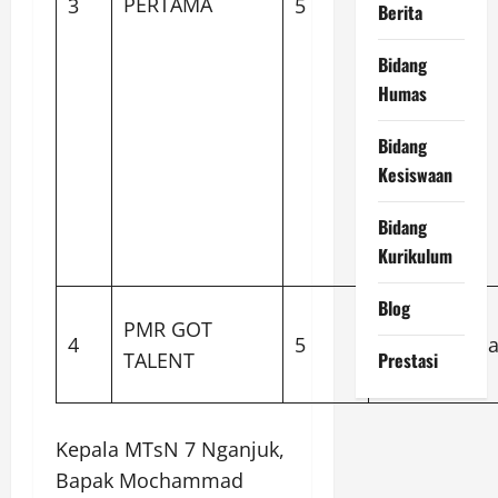
PERTAMA
3
5
Nur Aini
Berita
Bidang
4. Syefa
Humas
Novia Putri
Bidang
5.
Kesiswaan
Djanneta
Bidang
Zulfa
Kurikulum
Salsabilla
Blog
Fitratul
PMR GOT
4
5
Mukhasson
TALENT
Prestasi
Septiani
Kepala MTsN 7 Nganjuk,
Bapak Mochammad