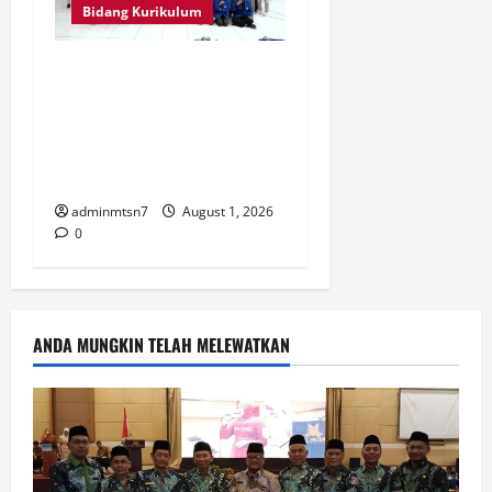
Bidang Kurikulum
Perdalam Sejarah Nganjuk
“Tanah Kemenangan”, Tiga
Guru IPS MTsN 7 Nganjuk
Ikuti Forum Kajian Koleksi
Museum Anjuk Ladang
adminmtsn7
August 1, 2026
0
ANDA MUNGKIN TELAH MELEWATKAN