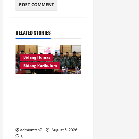
RELATED STORIES
Bidang Humas
Bidang Kurikulum
Kepala MTsN 7 Nganjuk Ikuti
Rakor dan Evaluasi KKM
MTsN se-Jawa Timur,
Perkuat Komitmen
Membangun Madrasah
Berkualitas
adminmtsn7
August 5, 2026
0