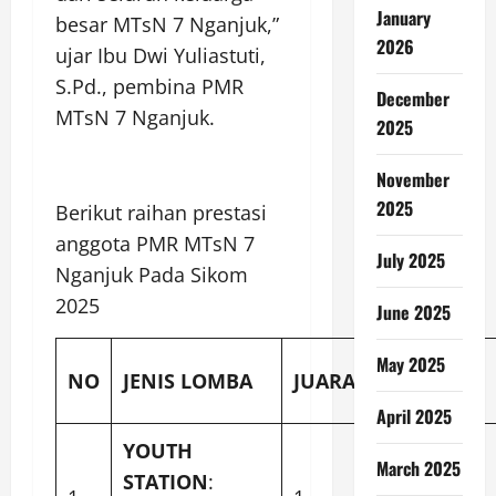
January
besar MTsN 7 Nganjuk,”
2026
ujar Ibu Dwi Yuliastuti,
S.Pd., pembina PMR
December
MTsN 7 Nganjuk.
2025
November
2025
Berikut raihan prestasi
anggota PMR MTsN 7
July 2025
Nganjuk Pada Sikom
2025
June 2025
May 2025
NAMA
NO
JENIS LOMBA
JUARA
SISWA
April 2025
YOUTH
NAILA
March 2025
STATION
: