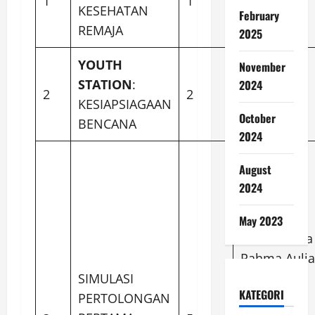
1
1
AULIYAUZ
KESEHATAN
February
ZULFA
REMAJA
2025
YOUTH
November
REIFANI
STATION
:
2024
2
2
YUDHA
KESIAPSIAGAAN
PRATIWI
October
BENCANA
2024
1. Ulfi
August
Ni’matus
2024
Sholikah
May 2023
2. Shinta
Rahma Aulia
SIMULASI
KATEGORI
PERTOLONGAN
3. Dwi