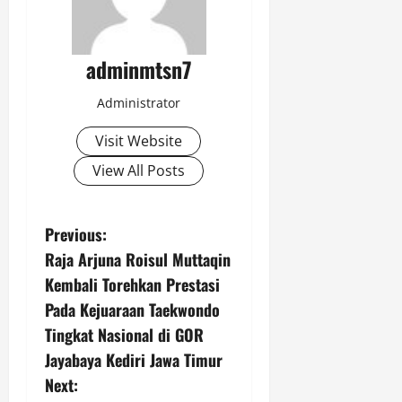
adminmtsn7
Administrator
Visit Website
View All Posts
P
Previous:
Raja Arjuna Roisul Muttaqin
o
Kembali Torehkan Prestasi
s
Pada Kejuaraan Taekwondo
Tingkat Nasional di GOR
t
Jayabaya Kediri Jawa Timur
n
Next: