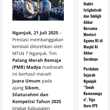
Hadiri
Istighatsah
dan Tabligh
Akbar
Bersama
Nganjuk, 21 Juli 2025
–
Menteri
Prestasi membanggakan
Agama RI di
kembali ditorehkan oleh
Masjid Al
Akbar
MTsN 7 Nganjuk. Tim
Surabaya
Palang Merah Remaja
(PMR) Madya
madrasah
Perdalam
ini berhasil meraih
Sejarah
Juara Umum
pada
Nganjuk
“Tanah
ajang
Sikom,
Kemenanga
Silaturahmi dan
n”, Tiga
Kompetisi Tahun 2025
Guru IPS
tingkat Kabupaten