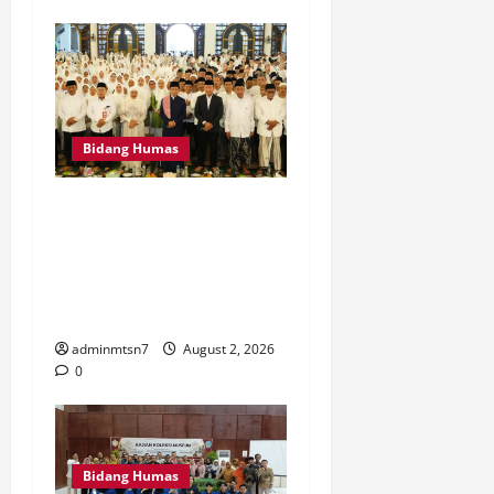
Bidang Humas
MTsN 7 Nganjuk Hadiri
Istighatsah dan Tabligh
Akbar Bersama Menteri
Agama RI di Masjid Al
Akbar Surabaya
adminmtsn7
August 2, 2026
0
Bidang Humas