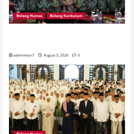
Bidang Humas
Bidang Kurikulum
Kepala MTsN 7 Nganjuk Ikuti Rakor dan Evaluasi
KKM MTsN se-Jawa Timur, Perkuat Komitmen
Membangun Madrasah Berkualitas
adminmtsn7
August 5, 2026
0
Bidang Humas