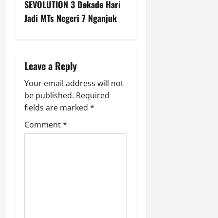
SEVOLUTION 3 Dekade Hari
a
Jadi MTs Negeri 7 Nganjuk
v
i
Leave a Reply
g
Your email address will not
a
be published.
Required
fields are marked
*
t
Comment
*
i
o
n