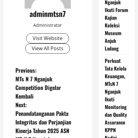
Nganjuk
Ikuti Forum
adminmtsn7
Kajian
Koleksi
Administrator
Museum
Visit Website
Anjuk
Ladang
View All Posts
Perkuat
Tata Kelola
P
Previous:
Keuangan,
MTs N 7 Nganjuk
o
MTsN 7
Competition Digelar
Nganjuk
s
Kembali
Ikuti
Next:
Monitoring
t
Penandatanganan Pakta
dan Quality
n
Integritas dan Perjanjian
Assurance
KPPN
Kinerja Tahun 2025 ASN
a
Kediri