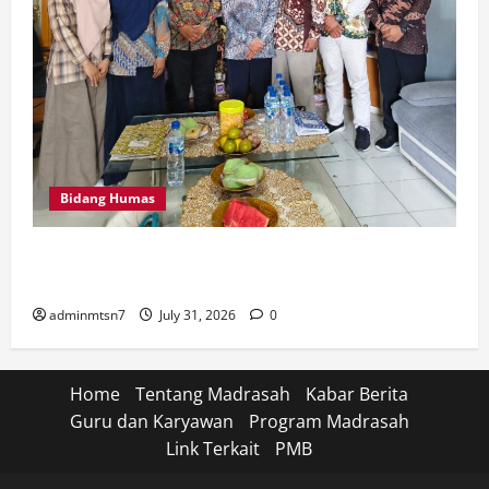
Bidang Humas
Perkuat Tata Kelola Keuangan, MTsN 7 Nganjuk Ikuti
Monitoring dan Quality Assurance KPPN Kediri
adminmtsn7
July 31, 2026
0
Home
Tentang Madrasah
Kabar Berita
Guru dan Karyawan
Program Madrasah
Link Terkait
PMB