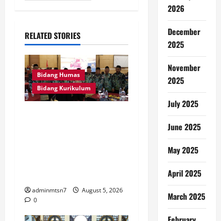
2026
December
RELATED STORIES
2025
November
Bidang Humas
2025
Bidang Kurikulum
July 2025
Kepala MTsN 7 Nganjuk Ikuti
Rakor dan Evaluasi KKM
June 2025
MTsN se-Jawa Timur,
May 2025
Perkuat Komitmen
Membangun Madrasah
April 2025
Berkualitas
adminmtsn7
August 5, 2026
March 2025
0
February