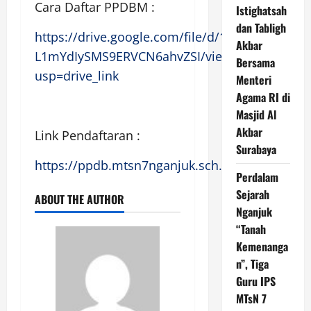
Cara Daftar PPDBM :
Istighatsah
dan Tabligh
https://drive.google.com/file/d/1HOoPbN5a-
Akbar
L1mYdIySMS9ERVCN6ahvZSI/view?
Bersama
usp=drive_link
Menteri
Agama RI di
Masjid Al
Akbar
Link Pendaftaran :
Surabaya
https://ppdb.mtsn7nganjuk.sch.id/
Perdalam
Sejarah
ABOUT THE AUTHOR
Nganjuk
“Tanah
Kemenanga
n”, Tiga
Guru IPS
MTsN 7