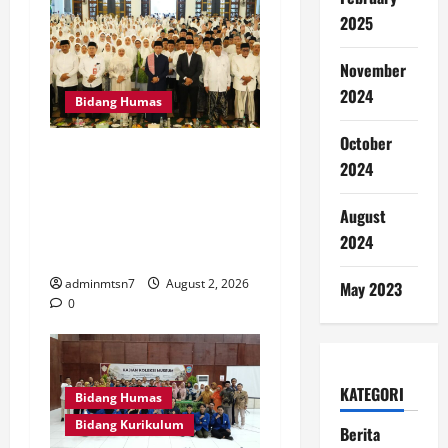
2025
November
2024
Bidang Humas
October
MTsN 7 Nganjuk Hadiri
2024
Istighatsah dan Tabligh
Akbar Bersama Menteri
August
Agama RI di Masjid Al
2024
Akbar Surabaya
adminmtsn7
August 2, 2026
May 2023
0
KATEGORI
Bidang Humas
Bidang Kurikulum
Berita