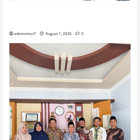
Perdalam Sejarah Nganjuk “Tanah Kemenangan”, Tiga
Guru IPS MTsN 7 Nganjuk Ikuti Forum Kajian Koleksi
Museum Anjuk Ladang
adminmtsn7
August 1, 2026
0