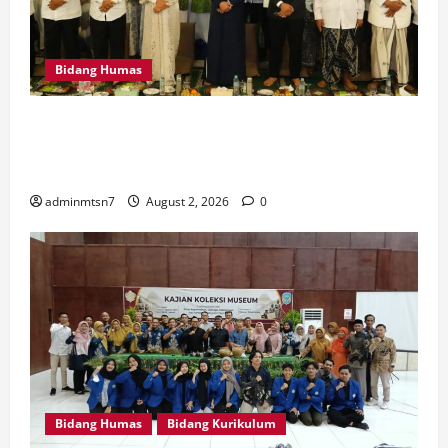
Bidang Humas
MTsN 7 Nganjuk Hadiri Istighatsah dan Tabligh Akbar
Bersama Menteri Agama RI di Masjid Al Akbar
Surabaya
adminmtsn7
August 2, 2026
0
Bidang Humas
Bidang Kurikulum