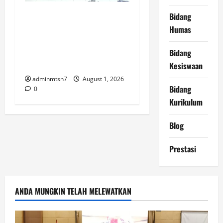
Perdalam Sejarah Nganjuk
Bidang
“Tanah Kemenangan”, Tiga
Humas
Guru IPS MTsN 7 Nganjuk
Ikuti Forum Kajian Koleksi
Bidang
Museum Anjuk Ladang
Kesiswaan
adminmtsn7
August 1, 2026
Bidang
0
Kurikulum
Blog
Prestasi
ANDA MUNGKIN TELAH MELEWATKAN