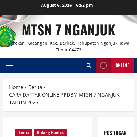
Skip
August 6, 2026
6:52 pm
to
content
MTSN 7 NGANJUK
Gerekan, Kacangan, Kec. Berbek, Kabupaten Nganjuk, Jawa
Timur 64473
ONLINE
Primary
Menu
Home
Berita
CARA DAFTAR ONLINE PPDBM MTSN 7 NGANJUK
TAHUN 2025
POSTINGAN
Berita
Bidang Humas