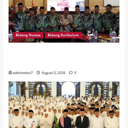
Bidang Humas
Bidang Kurikulum
Kepala MTsN 7 Nganjuk Ikuti Rakor dan Evaluasi
KKM MTsN se-Jawa Timur, Perkuat Komitmen
Membangun Madrasah Berkualitas
adminmtsn7
August 5, 2026
0