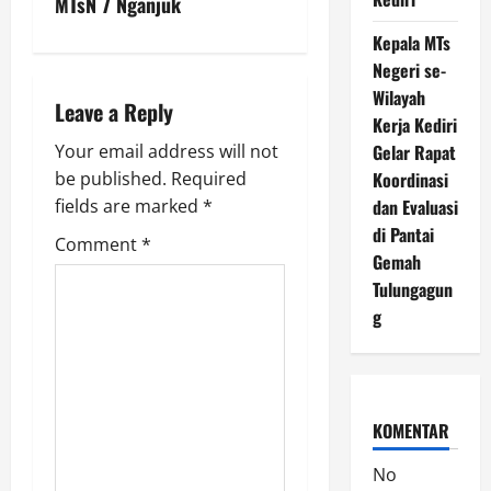
MTsN 7 Nganjuk
v
Kepala MTs
Negeri se-
i
Wilayah
Leave a Reply
g
Kerja Kediri
Your email address will not
Gelar Rapat
a
be published.
Required
Koordinasi
fields are marked
*
dan Evaluasi
t
di Pantai
Comment
*
i
Gemah
Tulungagun
o
g
n
KOMENTAR
No