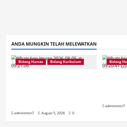
ANDA MUNGKIN TELAH MELEWATKAN
Bidang Humas
Bidang Kurikulum
Bidang H
Kepala MTsN 7 Nganjuk Ikuti
MTsN 7 N
Rakor dan Evaluasi KKM MTsN
Istighats
se-Jawa Timur, Perkuat
Bersama 
Komitmen Membangun
Masjid Al
Madrasah Berkualitas
adminmtsn7
adminmtsn7
August 5, 2026
0