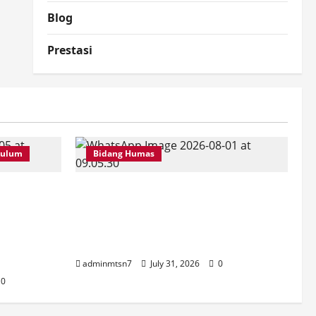
Blog
Prestasi
kulum
Bidang Humas
juk
Perkuat Tata Kelola Keuangan,
iga Guru
MTsN 7 Nganjuk Ikuti Monitoring
uti Forum
dan Quality Assurance KPPN
 Anjuk
Kediri
adminmtsn7
July 31, 2026
0
0