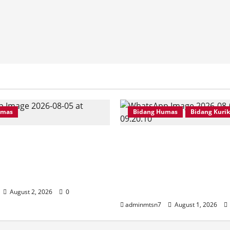
umas
Bidang Humas
Bidang Kuri
ganjuk Hadiri
Perdalam Sejarah Ngan
ah dan Tabligh Akbar
“Tanah Kemenangan”, T
Menteri Agama RI di
IPS MTsN 7 Nganjuk Ik
 Akbar Surabaya
Kajian Koleksi Museum
Ladang
August 2, 2026
0
adminmtsn7
August 1, 2026