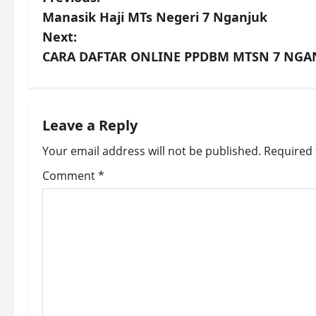
P
Manasik Haji MTs Negeri 7 Nganjuk
o
Next:
s
CARA DAFTAR ONLINE PPDBM MTSN 7 NGA
t
n
Leave a Reply
a
Your email address will not be published.
Required 
v
Comment
*
i
g
a
t