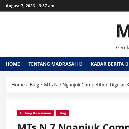
Skip
August 7, 2026
3:37 am
to
content
M
Gerek
HOME
TENTANG MADRASAH
KABAR BERITA
Home
Blog
MTs N 7 Nganjuk Competition Digelar 
Bidang Kesiswaan
Blog
MTs N 7 Nganjuk Compe