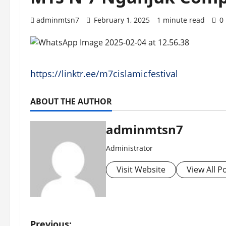
adminmtsn7
February 1, 2025
1 minute read
0
https://linktr.ee/m7cislamicfestival
ABOUT THE AUTHOR
adminmtsn7
Administrator
Visit Website
View All P
Previous: