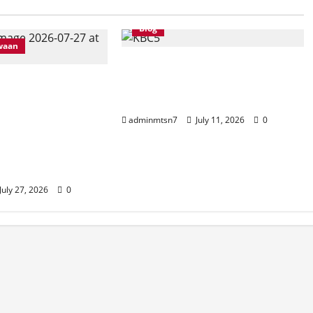
Blog
waan
MTs Negeri 7 Nganjuk Gelar
 Tamu Galang
Bimtek Kurikulum Berbasis
1 dan 05.012
Cinta
njuk:
adminmtsn7
July 11, 2026
0
n Jiwa Pramuka
akter, Mandiri,
tasi
July 27, 2026
0