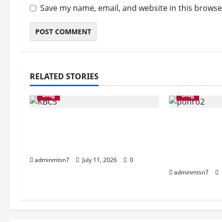
Save my name, email, and website in this browse
RELATED STORIES
Blog
Blog
MTs Negeri 7 Nganjuk Gelar
Semarak P
Bimtek Kurikulum Berbasis
1447 H: MT
Cinta
Teguhkan I
Kepedulian 
adminmtsn7
July 11, 2026
0
adminmtsn7