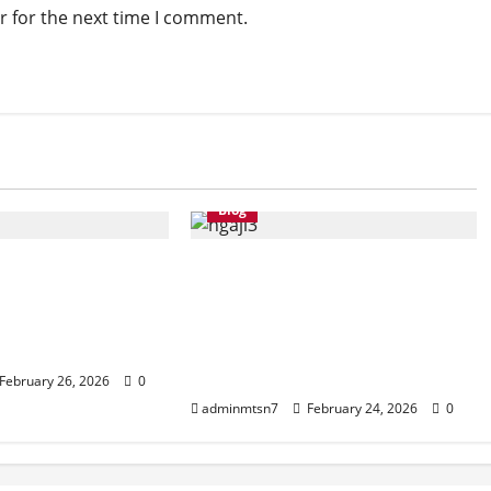
r for the next time I comment.
Blog
ondok Romadhon
Pengajian Rutin Ramadhan
sN 7 Nganjuk
Kementerian Agama
man, Akhlak, dan
Kabupaten Nganjuk: Forum
Sosial
Silaturahmi, Sinergitas, dan
Penguatan Spiritual
February 26, 2026
0
adminmtsn7
February 24, 2026
0