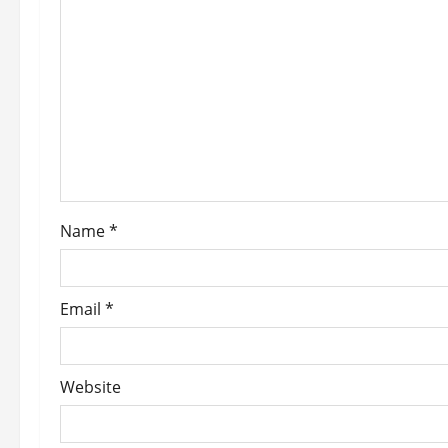
a
t
i
o
n
Name
*
Email
*
Website