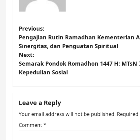
P
Previous:
Pengajian Rutin Ramadhan Kementerian A
o
Sinergitas, dan Penguatan Spiritual
s
Next:
Semarak Pondok Romadhon 1447 H: MTsN 7
t
Kepedulian Sosial
n
a
Leave a Reply
v
Your email address will not be published.
Required 
i
Comment
*
g