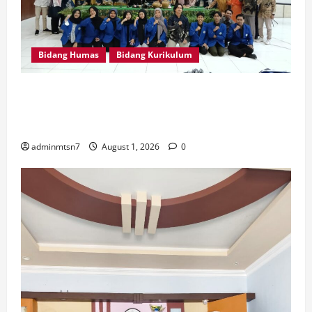
Bidang Humas
Bidang Kurikulum
Perdalam Sejarah Nganjuk “Tanah Kemenangan”, Tiga
Guru IPS MTsN 7 Nganjuk Ikuti Forum Kajian Koleksi
Museum Anjuk Ladang
adminmtsn7
August 1, 2026
0