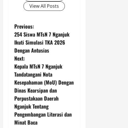
View All Posts
P
Previous:
254 Siswa MTsN 7 Nganjuk
o
Ikuti Simulasi TKA 2026
s
Dengan Antusias
Next:
t
Kepala MTsN 7 Nganjuk
n
Tandatangani Nota
Kesepahaman (MoU) Dengan
a
Dinas Kearsipan dan
v
Perpustakaan Daerah
Nganjuk Tentang
i
Pengembangan Literasi dan
g
Minat Baca