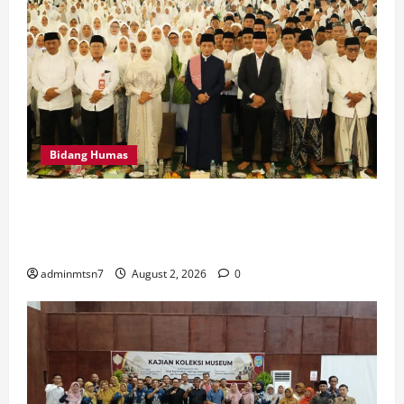
Bidang Humas
MTsN 7 Nganjuk Hadiri Istighatsah dan Tabligh Akbar
Bersama Menteri Agama RI di Masjid Al Akbar
Surabaya
adminmtsn7
August 2, 2026
0