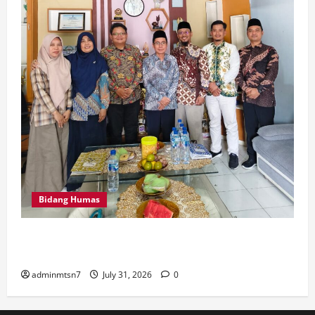
Bidang Humas
Perkuat Tata Kelola Keuangan, MTsN 7 Nganjuk Ikuti
Monitoring dan Quality Assurance KPPN Kediri
adminmtsn7
July 31, 2026
0