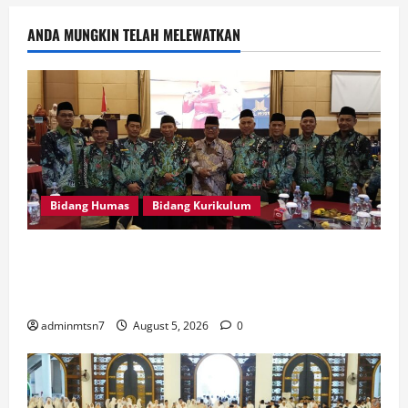
ANDA MUNGKIN TELAH MELEWATKAN
Bidang Humas
Bidang Kurikulum
Kepala MTsN 7 Nganjuk Ikuti Rakor dan Evaluasi
KKM MTsN se-Jawa Timur, Perkuat Komitmen
Membangun Madrasah Berkualitas
adminmtsn7
August 5, 2026
0