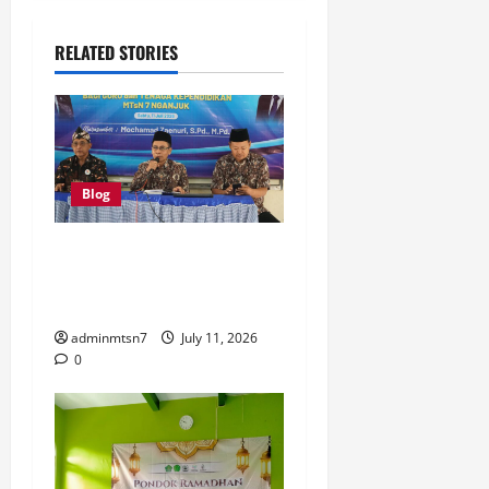
RELATED STORIES
Blog
MTs Negeri 7 Nganjuk Gelar
Bimtek Kurikulum Berbasis
Cinta
adminmtsn7
July 11, 2026
0