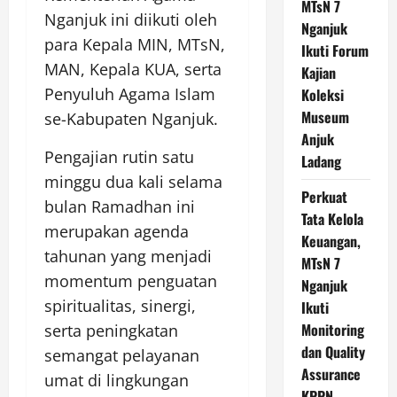
MTsN 7
Nganjuk ini diikuti oleh
Nganjuk
para Kepala MIN, MTsN,
Ikuti Forum
MAN, Kepala KUA, serta
Kajian
Penyuluh Agama Islam
Koleksi
Museum
se-Kabupaten Nganjuk.
Anjuk
Pengajian rutin satu
Ladang
minggu dua kali selama
Perkuat
bulan Ramadhan ini
Tata Kelola
merupakan agenda
Keuangan,
tahunan yang menjadi
MTsN 7
momentum penguatan
Nganjuk
spiritualitas, sinergi,
Ikuti
Monitoring
serta peningkatan
dan Quality
semangat pelayanan
Assurance
umat di lingkungan
KPPN