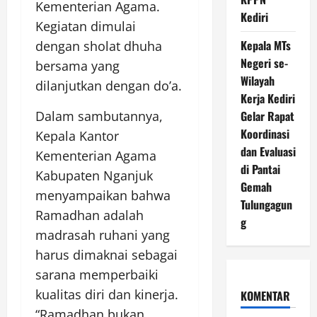
Kementerian Agama.
Kediri
Kegiatan dimulai
Kepala MTs
dengan sholat dhuha
Negeri se-
bersama yang
Wilayah
dilanjutkan dengan do’a.
Kerja Kediri
Dalam sambutannya,
Gelar Rapat
Koordinasi
Kepala Kantor
dan Evaluasi
Kementerian Agama
di Pantai
Kabupaten Nganjuk
Gemah
menyampaikan bahwa
Tulungagun
Ramadhan adalah
g
madrasah ruhani yang
harus dimaknai sebagai
sarana memperbaiki
kualitas diri dan kinerja.
KOMENTAR
“Ramadhan bukan