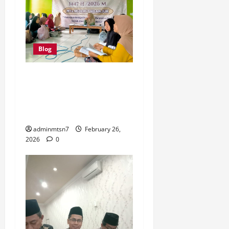
Blog
Semarak Pondok Romadhon
1447 H: MTsN 7 Nganjuk
Teguhkan Iman, Akhlak, dan
Kepedulian Sosial
adminmtsn7
February 26,
2026
0