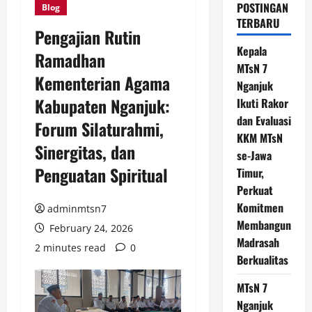
POSTINGAN
Blog
TERBARU
Pengajian Rutin
Kepala
Ramadhan
MTsN 7
Kementerian Agama
Nganjuk
Kabupaten Nganjuk:
Ikuti Rakor
dan Evaluasi
Forum Silaturahmi,
KKM MTsN
Sinergitas, dan
se-Jawa
Penguatan Spiritual
Timur,
Perkuat
Komitmen
adminmtsn7
Membangun
February 24, 2026
Madrasah
2 minutes read
0
Berkualitas
MTsN 7
Nganjuk