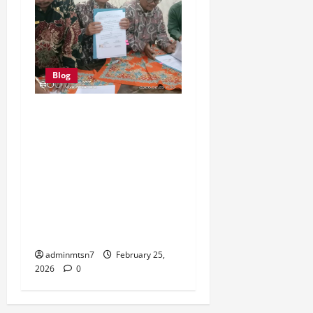
Blog
Kepala MTsN 7 Nganjuk
Tandatangani Nota
Kesepahaman (MoU) Dengan
Dinas Kearsipan dan
Perpustakaan Daerah
Nganjuk Tentang
Pengembangan Literasi dan
Minat Baca
adminmtsn7
February 25,
2026
0