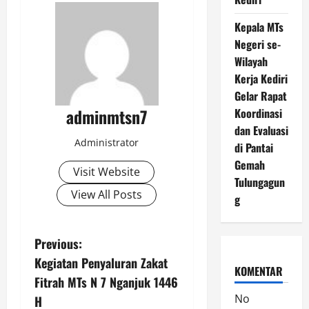
Kepala MTs
Negeri se-
Wilayah
Kerja Kediri
Gelar Rapat
adminmtsn7
Koordinasi
dan Evaluasi
Administrator
di Pantai
Gemah
Visit Website
Tulungagun
View All Posts
g
P
Previous:
Kegiatan Penyaluran Zakat
o
KOMENTAR
Fitrah MTs N 7 Nganjuk 1446
s
No
H