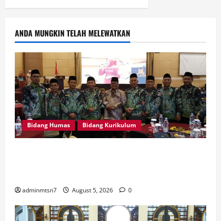
ANDA MUNGKIN TELAH MELEWATKAN
Bidang Humas
Bidang Kurikulum
Kepala MTsN 7 Nganjuk Ikuti Rakor dan Evaluasi
KKM MTsN se-Jawa Timur, Perkuat Komitmen
Membangun Madrasah Berkualitas
adminmtsn7
August 5, 2026
0