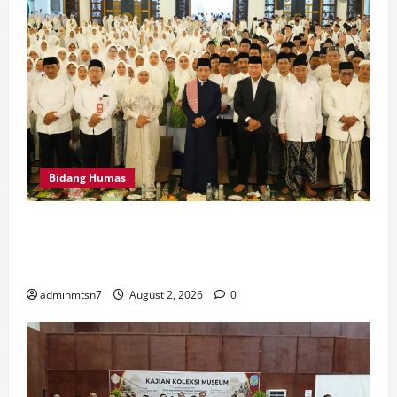
Bidang Humas
MTsN 7 Nganjuk Hadiri Istighatsah dan Tabligh Akbar
Bersama Menteri Agama RI di Masjid Al Akbar
Surabaya
adminmtsn7
August 2, 2026
0