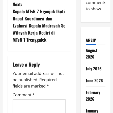
comments
Next:
t
to show.
Kepala MTsN 7 Nganjuk Ikuti
n
Rapat Koordinasi dan
Evaluasi Kepala Madrasah Se
a
Wilayah Kerja Kediri di
v
MTsN 1 Trenggalek
ARSIP
i
August
2026
g
Leave a Reply
July 2026
a
Your email address will not
be published.
Required
June 2026
t
fields are marked
*
i
February
Comment
*
2026
o
January