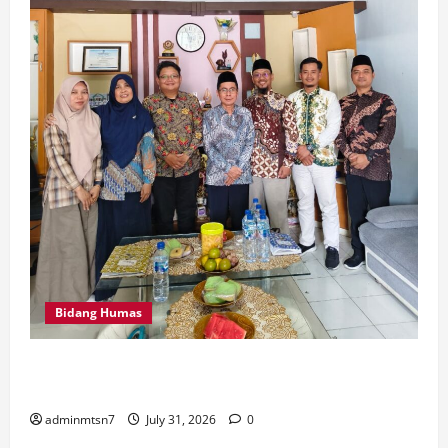
Bidang Humas
Perkuat Tata Kelola Keuangan, MTsN 7 Nganjuk Ikuti
Monitoring dan Quality Assurance KPPN Kediri
adminmtsn7
July 31, 2026
0