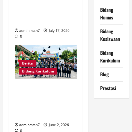
Gelar MATAMUDA 2026,
Bidang
Siapkan 285 Murid Baru
Humas
Berkarakter dan Berprestasi
Bidang
adminmtsn7
July 17, 2026
0
Kesiswaan
Bidang
Kurikulum
Berita
Bidang Kurikulum
Blog
PENETAPAN KELULUSAN
Prestasi
PESERTA DIDIK KELAS IX
MADRASAH TSANAWIYAH
NEGERI 7 NGANJUK TAHUN
AJARAN 2025/2026
adminmtsn7
June 2, 2026
0