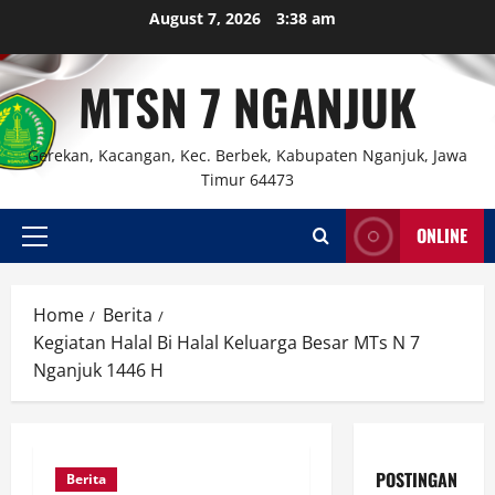
Skip
August 7, 2026
3:38 am
to
content
MTSN 7 NGANJUK
Gerekan, Kacangan, Kec. Berbek, Kabupaten Nganjuk, Jawa
Timur 64473
ONLINE
Primary
Menu
Home
Berita
Kegiatan Halal Bi Halal Keluarga Besar MTs N 7
Nganjuk 1446 H
POSTINGAN
Berita