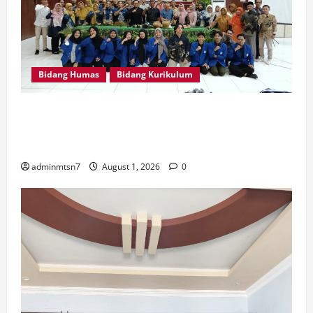
Bidang Humas
Bidang Kurikulum
Perdalam Sejarah Nganjuk “Tanah Kemenangan”, Tiga
Guru IPS MTsN 7 Nganjuk Ikuti Forum Kajian Koleksi
Museum Anjuk Ladang
adminmtsn7
August 1, 2026
0